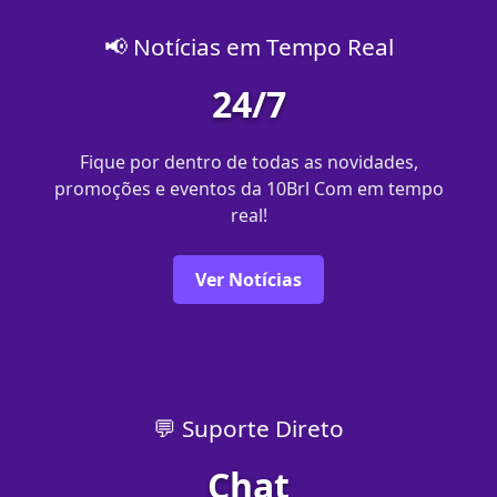
📢 Notícias em Tempo Real
24/7
Fique por dentro de todas as novidades,
promoções e eventos da 10Brl Com em tempo
real!
Ver Notícias
💬 Suporte Direto
Chat