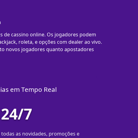
m
os de cassino online. Os jogadores podem
kjack, roleta, e opções com dealer ao vivo.
anto novos jogadores quanto apostadores
cias em Tempo Real
24/7
e todas as novidades, promoções e