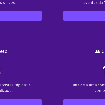
s únicos!
eventos da 
reto
👥 
t
espostas rápidas e
Junte-se a uma com
lizado!
compa
e