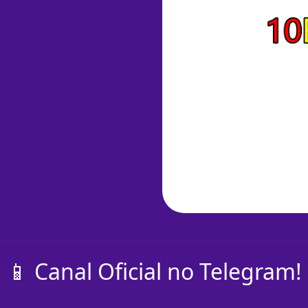
📱 Canal Oficial no Telegram!