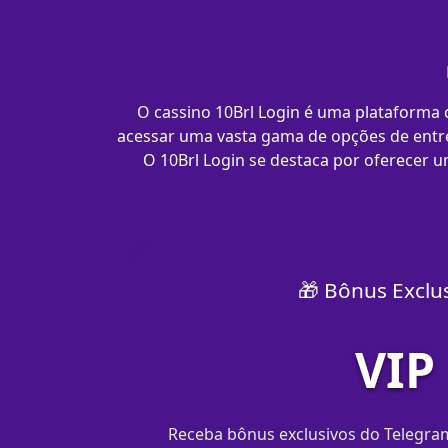
O cassino 10Brl Login é uma plataforma 
acessar uma vasta gama de opções de entret
O 10Brl Login se destaca por oferecer 
🎁 Bônus Exclu
VIP
Receba bônus exclusivos do Telegra