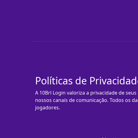
Políticas de Privacida
A 10Brl Login valoriza a privacidade de se
nossos canais de comunicação. Todos os dad
jogadores.