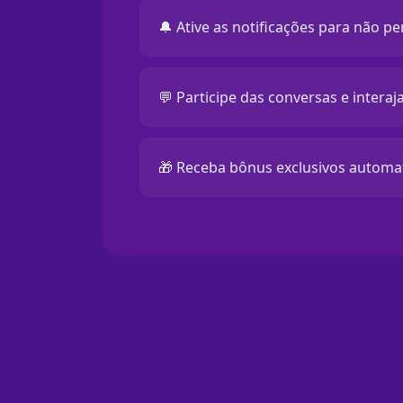
🔔 Ative as notificações para não p
💬 Participe das conversas e interaj
🎁 Receba bônus exclusivos autom