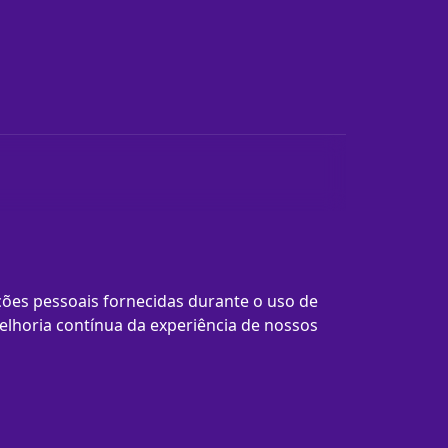
ções pessoais fornecidas durante o uso de
elhoria contínua da experiência de nossos