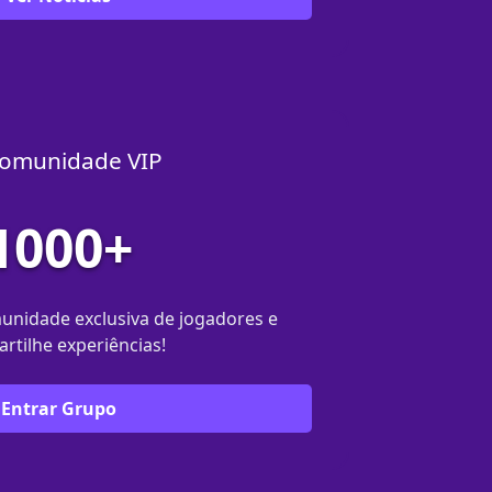
Comunidade VIP
1000+
unidade exclusiva de jogadores e
rtilhe experiências!
Entrar Grupo