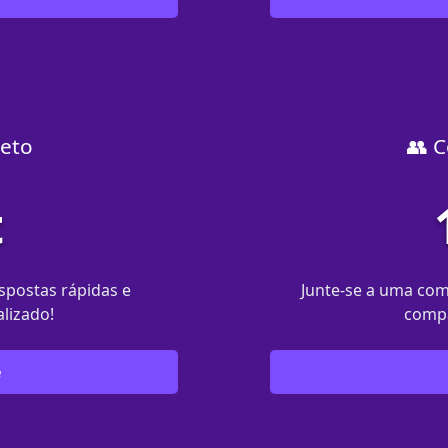
reto
👥 
t
espostas rápidas e
Junte-se a uma com
lizado!
compa
e