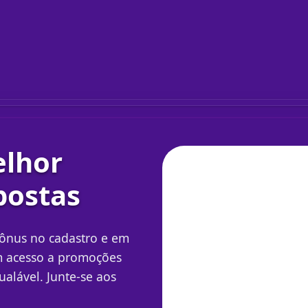
elhor
postas
ônus no cadastro e em
m acesso a promoções
ualável. Junte-se aos