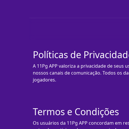
Políticas de Privacida
A 11Pg APP valoriza a privacidade de seus 
nossos canais de comunicação. Todos os dad
jogadores.
Termos e Condições
Os usuários da 11Pg APP concordam em resp