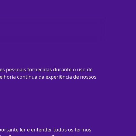
es pessoais fornecidas durante o uso de
elhoria contínua da experiência de nossos
ortante ler e entender todos os termos