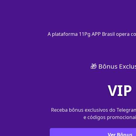
A plataforma 11Pg APP Brasil opera co
🎁 Bônus Exclu
VIP
Receba bônus exclusivos do Telegra
e códigos promocionai
Ver Bônus