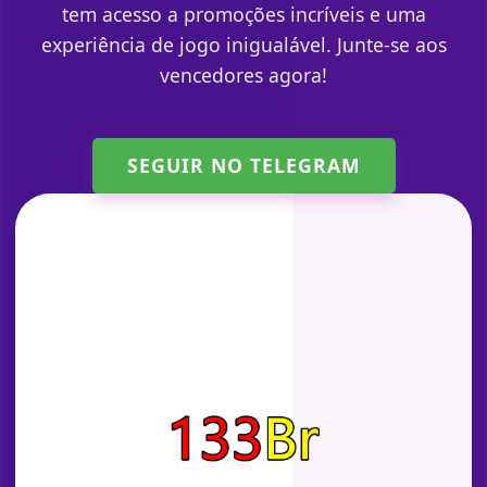
tem acesso a promoções incríveis e uma
experiência de jogo inigualável. Junte-se aos
vencedores agora!
SEGUIR NO TELEGRAM