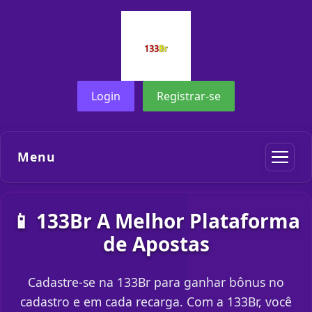
Login
Registrar-se
Menu
📱 133Br A Melhor Plataforma
de Apostas
Cadastre-se na 133Br para ganhar bônus no
cadastro e em cada recarga. Com a 133Br, você