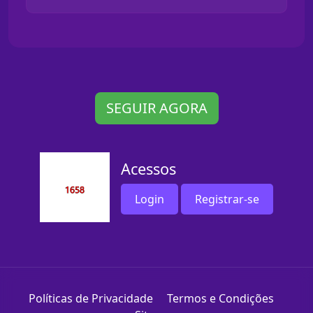
SEGUIR AGORA
Acessos
Login
Registrar-se
Políticas de Privacidade
Termos e Condições