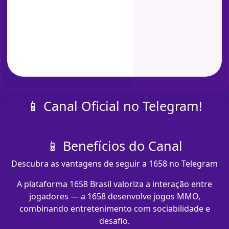
📱 Canal Oficial no Telegram!
📱 Benefícios do Canal
Descubra as vantagens de seguir a 1658 no Telegram
A plataforma 1658 Brasil valoriza a interação entre
jogadores — a 1658 desenvolve jogos MMO,
combinando entretenimento com sociabilidade e
desafio.