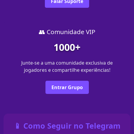
Falar Suporte
👥 Comunidade VIP
1000+
Junte-se a uma comunidade exclusiva de
jogadores e compartilhe experiências!
Entrar Grupo
📱 Como Seguir no Telegram