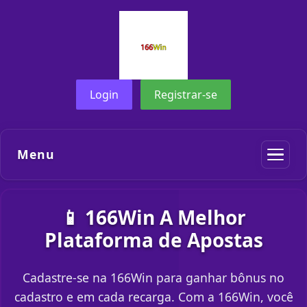
Login
Registrar-se
Menu
📱 166Win A Melhor
Plataforma de Apostas
Cadastre-se na 166Win para ganhar bônus no
cadastro e em cada recarga. Com a 166Win, você