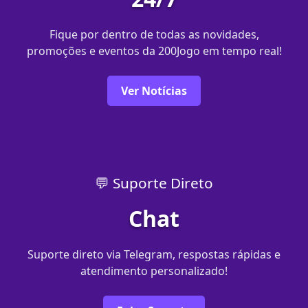
Fique por dentro de todas as novidades,
promoções e eventos da 200Jogo em tempo real!
Ver Notícias
💬 Suporte Direto
Chat
Suporte direto via Telegram, respostas rápidas e
atendimento personalizado!