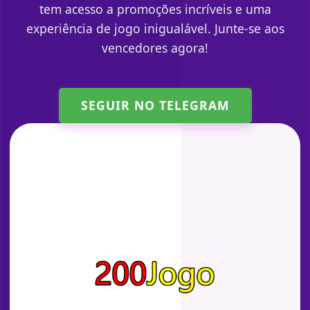
tem acesso a promoções incríveis e uma
experiência de jogo inigualável. Junte-se aos
vencedores agora!
SEGUIR NO TELEGRAM