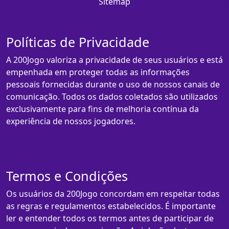
Sitemap
Políticas de Privacidade
A 200Jogo valoriza a privacidade de seus usuários e está
empenhada em proteger todas as informações
pessoais fornecidas durante o uso de nossos canais de
comunicação. Todos os dados coletados são utilizados
exclusivamente para fins de melhoria contínua da
experiência de nossos jogadores.
Termos e Condições
Os usuários da 200Jogo concordam em respeitar todas
as regras e regulamentos estabelecidos. É importante
ler e entender todos os termos antes de participar de