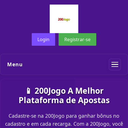
Login
Registrar-se
Menu
📱 200Jogo A Melhor
Plataforma de Apostas
Cadastre-se na 200Jogo para ganhar bônus no
cadastro e em cada recarga. Com a 200Jogo, você