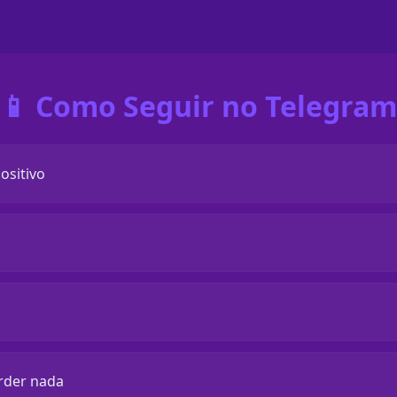
📱 Como Seguir no Telegram
ositivo
erder nada