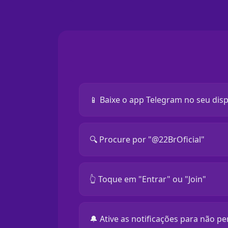
📱 Baixe o app Telegram no seu disp
🔍 Procure por "@22BrOficial"
👆 Toque em "Entrar" ou "Join"
🔔 Ative as notificações para não p