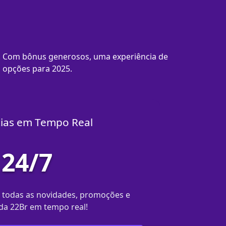
. Com bônus generosos, uma experiência de
s opções para 2025.
cias em Tempo Real
24/7
e todas as novidades, promoções e
da 22Br em tempo real!