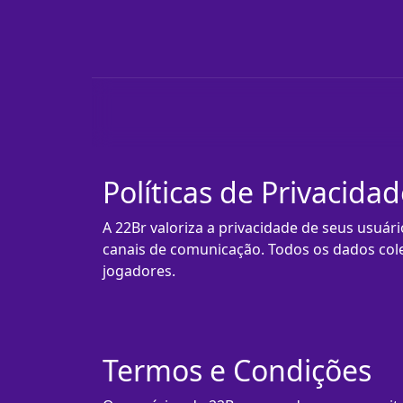
Políticas de Privacida
A 22Br valoriza a privacidade de seus usuá
canais de comunicação. Todos os dados cole
jogadores.
Termos e Condições