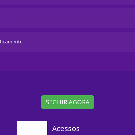
a
aticamente
SEGUIR AGORA
Acessos