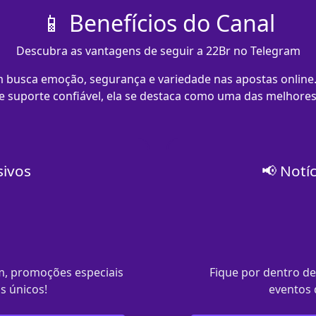
📱 Benefícios do Canal
Descubra as vantagens de seguir a 22Br no Telegram
 busca emoção, segurança e variedade nas apostas online
e suporte confiável, ela se destaca como uma das melhore
sivos
📢 Notí
m, promoções especiais
Fique por dentro d
s únicos!
eventos 