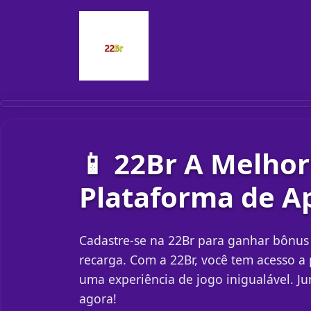
📱 22Br A Melhor
Plataforma de A
Cadastre-se na 22Br para ganhar bônus
recarga. Com a 22Br, você tem acesso a 
uma experiência de jogo inigualável. J
agora!