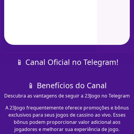
📱 Canal Oficial no Telegram!
📱 Benefícios do Canal
Descubra as vantagens de seguir a 23Jogo no Telegram
A 23Jogo frequentemente oferece promoções e bônus
exclusivos para seus jogos de cassino ao vivo. Esses
bônus podem proporcionar valor adicional aos
jogadores e melhorar sua experiência de jogo.