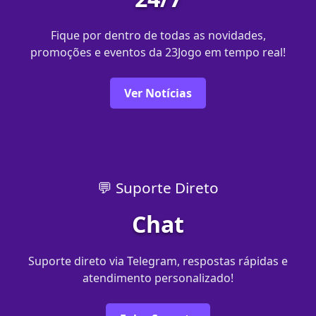
Fique por dentro de todas as novidades,
promoções e eventos da 23Jogo em tempo real!
Ver Notícias
💬 Suporte Direto
Chat
Suporte direto via Telegram, respostas rápidas e
atendimento personalizado!