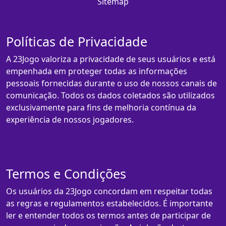
Sitemap
Políticas de Privacidade
A 23Jogo valoriza a privacidade de seus usuários e está
empenhada em proteger todas as informações
pessoais fornecidas durante o uso de nossos canais de
comunicação. Todos os dados coletados são utilizados
exclusivamente para fins de melhoria contínua da
experiência de nossos jogadores.
Termos e Condições
Os usuários da 23Jogo concordam em respeitar todas
as regras e regulamentos estabelecidos. É importante
ler e entender todos os termos antes de participar de