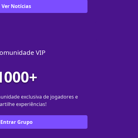
Ver Notícias
Comunidade VIP
1000+
unidade exclusiva de jogadores e
rtilhe experiências!
Entrar Grupo