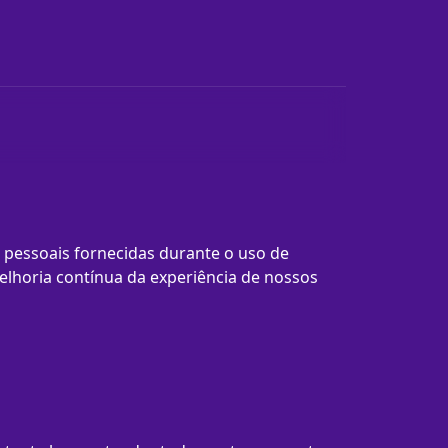
 pessoais fornecidas durante o uso de
elhoria contínua da experiência de nossos