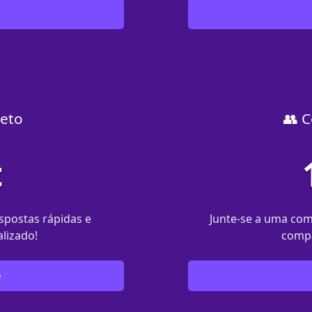
reto
👥 
t
espostas rápidas e
Junte-se a uma com
lizado!
compa
e