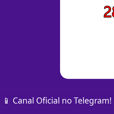
📱 Canal Oficial no Telegram!