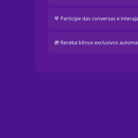
💬 Participe das conversas e interaj
🎁 Receba bônus exclusivos autom