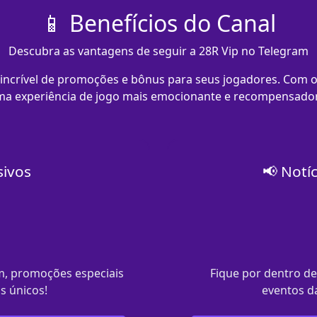
📱 Benefícios do Canal
Descubra as vantagens de seguir a 28R Vip no Telegram
incrível de promoções e bônus para seus jogadores. Com of
a experiência de jogo mais emocionante e recompensado
sivos
📢 Notí
m, promoções especiais
Fique por dentro d
s únicos!
eventos d