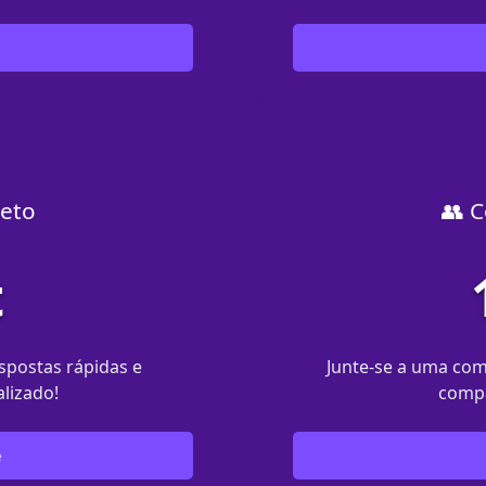
reto
👥 
t
espostas rápidas e
Junte-se a uma com
lizado!
compa
e