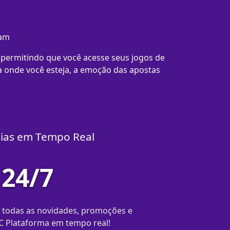
ram
 permitindo que você acesse seus jogos de
a onde você esteja, a emoção das apostas
cias em Tempo Real
24/7
e todas as novidades, promoções e
C Plataforma em tempo real!