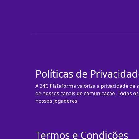
Políticas de Privacida
A 34C Plataforma valoriza a privacidade de
de nossos canais de comunicação. Todos os 
nossos jogadores.
Termos e Condições