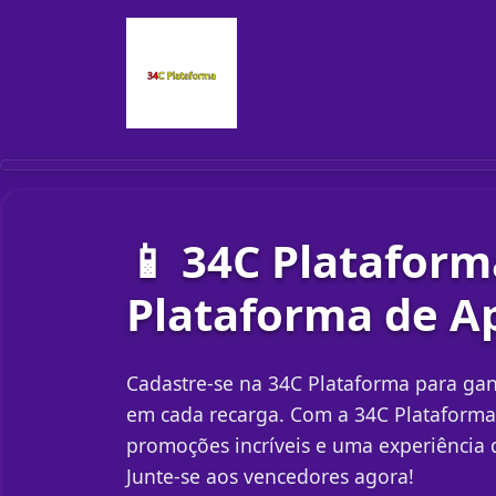
📱 34C Platafor
Plataforma de A
Cadastre-se na 34C Plataforma para ga
em cada recarga. Com a 34C Plataforma
promoções incríveis e uma experiência d
Junte-se aos vencedores agora!