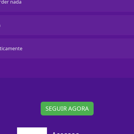
erder nada
a
aticamente
SEGUIR AGORA