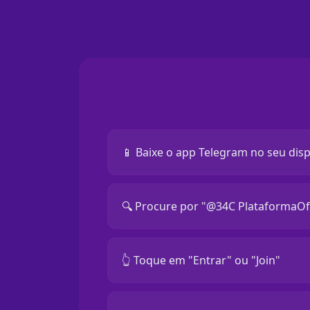
📱 Baixe o app Telegram no seu disp
🔍 Procure por "@34C PlataformaOfi
👆 Toque em "Entrar" ou "Join"