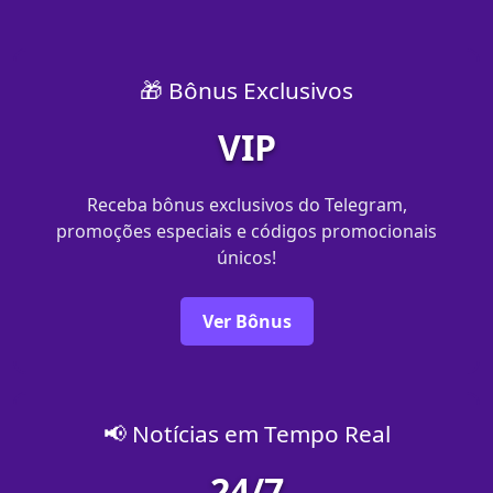
🎁 Bônus Exclusivos
VIP
Receba bônus exclusivos do Telegram,
promoções especiais e códigos promocionais
únicos!
Ver Bônus
📢 Notícias em Tempo Real
24/7