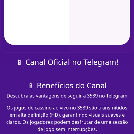
📱 Canal Oficial no Telegram!
📱 Benefícios do Canal
Descubra as vantagens de seguir a 3539 no Telegram
Os jogos de cassino ao vivo no 3539 são transmitidos
em alta definição (HD), garantindo visuais suaves e
claros. Os jogadores podem desfrutar de uma sessão
de jogo sem interrupções.