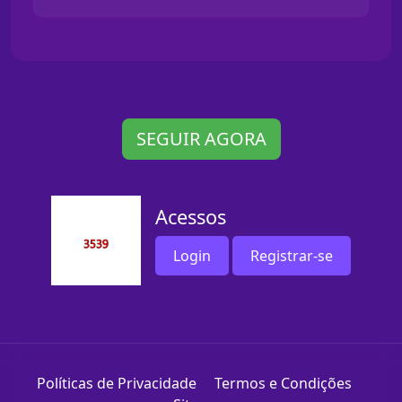
SEGUIR AGORA
Acessos
Login
Registrar-se
Políticas de Privacidade
Termos e Condições