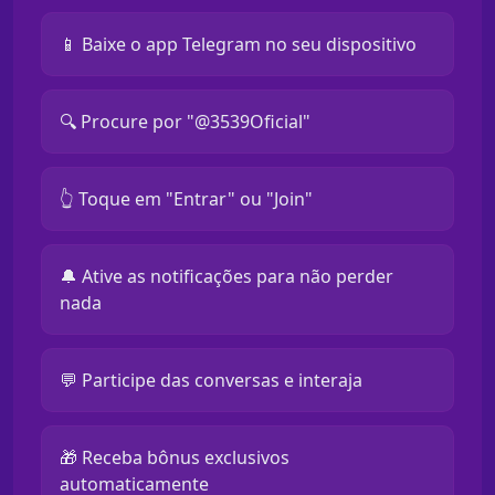
📱 Baixe o app Telegram no seu dispositivo
🔍 Procure por "@3539Oficial"
👆 Toque em "Entrar" ou "Join"
🔔 Ative as notificações para não perder
nada
💬 Participe das conversas e interaja
🎁 Receba bônus exclusivos
automaticamente