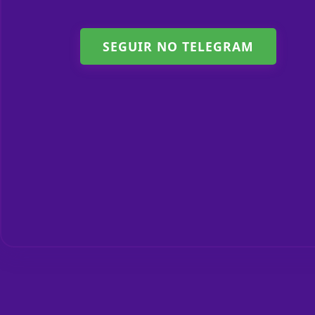
SEGUIR NO TELEGRAM