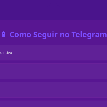
📱 Como Seguir no Telegram
ositivo