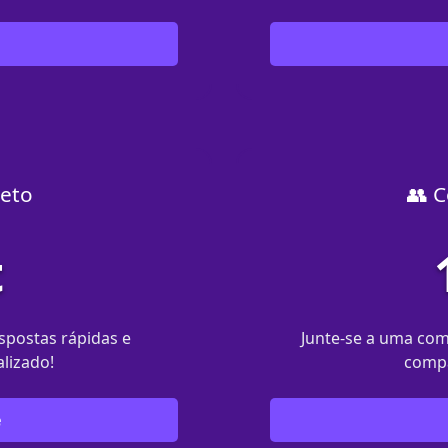
reto
👥 
t
espostas rápidas e
Junte-se a uma com
lizado!
compa
e