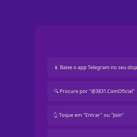
📱 Baixe o app Telegram no seu disp
🔍 Procure por "@3831.ComOficial"
👆 Toque em "Entrar" ou "Join"