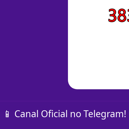
📱 Canal Oficial no Telegram!