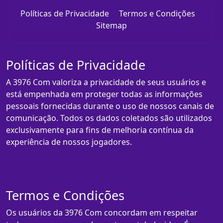
Políticas de Privacidade
Termos e Condições
Sitemap
Políticas de Privacidade
A 3976 Com valoriza a privacidade de seus usuários e
está empenhada em proteger todas as informações
pessoais fornecidas durante o uso de nossos canais de
comunicação. Todos os dados coletados são utilizados
exclusivamente para fins de melhoria contínua da
experiência de nossos jogadores.
Termos e Condições
Os usuários da 3976 Com concordam em respeitar