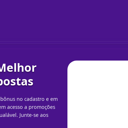
Melhor
postas
 bônus no cadastro e em
tem acesso a promoções
ualável. Junte-se aos