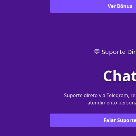
Ver Bônus
💬 Suporte Di
Cha
Suporte direto via Telegram, r
atendimento persona
Falar Suport