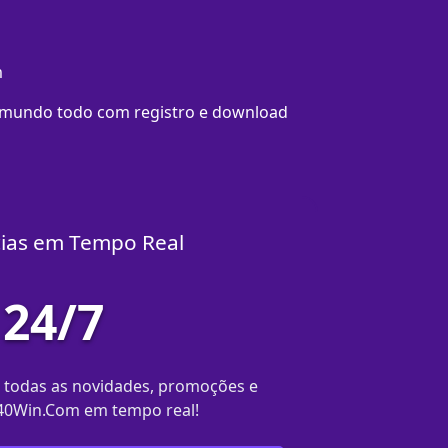
m
o mundo todo com registro e download
cias em Tempo Real
24/7
e todas as novidades, promoções e
40Win.Com em tempo real!