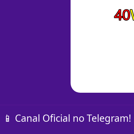
📱 Canal Oficial no Telegram!