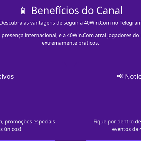
📱 Benefícios do Canal
Descubra as vantagens de seguir a 40Win.Com no Telegra
i presença internacional, e a 40Win.Com atrai jogadores d
extremamente práticos.
sivos
📢 Notí
m, promoções especiais
Fique por dentro d
s únicos!
eventos da 