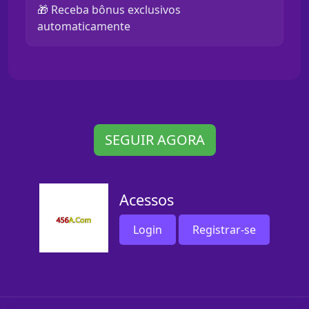
🎁 Receba bônus exclusivos
automaticamente
SEGUIR AGORA
Acessos
Login
Registrar-se