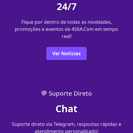
24/7
Fique por dentro de todas as novidades,
promoções e eventos da 456A.Com em tempo
real!
Ver Notícias
💬 Suporte Direto
Chat
Suporte direto via Telegram, respostas rápidas e
atendimento personalizado!