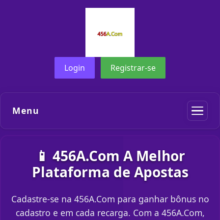
Login
Registrar-se
Menu
📱 456A.Com A Melhor
Plataforma de Apostas
Cadastre-se na 456A.Com para ganhar bônus no
cadastro e em cada recarga. Com a 456A.Com,