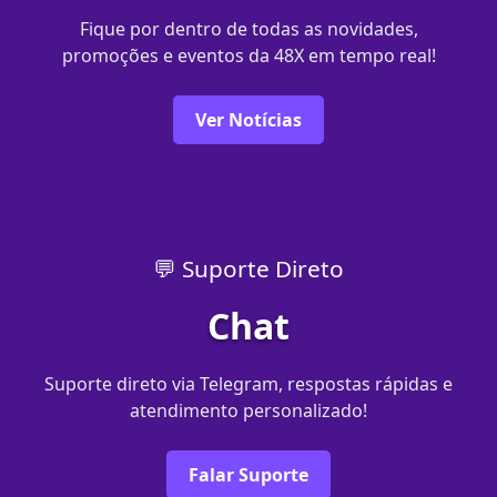
Fique por dentro de todas as novidades,
promoções e eventos da 48X em tempo real!
Ver Notícias
💬 Suporte Direto
Chat
Suporte direto via Telegram, respostas rápidas e
atendimento personalizado!
Falar Suporte