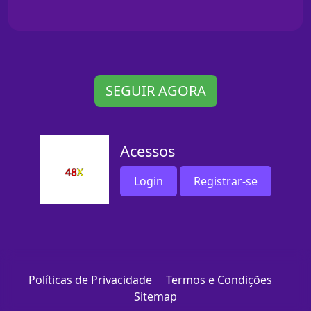
SEGUIR AGORA
Acessos
Login
Registrar-se
Políticas de Privacidade
Termos e Condições
Sitemap