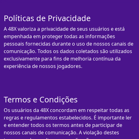
Políticas de Privacidade
A 48X valoriza a privacidade de seus usuários e está
empenhada em proteger todas as informações
pessoais fornecidas durante o uso de nossos canais de
comunicação. Todos os dados coletados são utilizados
exclusivamente para fins de melhoria contínua da
experiência de nossos jogadores.
Termos e Condições
Os usuários da 48X concordam em respeitar todas as
regras e regulamentos estabelecidos. É importante ler
e entender todos os termos antes de participar de
nossos canais de comunicação. A violação destes