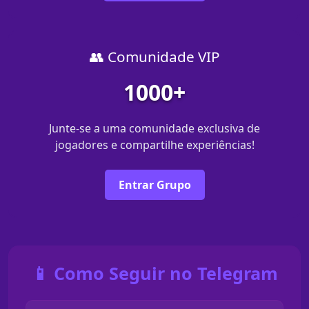
👥 Comunidade VIP
1000+
Junte-se a uma comunidade exclusiva de
jogadores e compartilhe experiências!
Entrar Grupo
📱 Como Seguir no Telegram