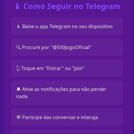
📱 Como Seguir no Telegram
📱 Baixe o app Telegram no seu dispositivo
🔍 Procure por "@500JogoOficial"
👆 Toque em "Entrar" ou "Join"
🔔 Ative as notificações para não perder
nada
💬 Participe das conversas e interaja