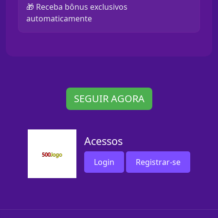
🎁 Receba bônus exclusivos
automaticamente
SEGUIR AGORA
Acessos
Login
Registrar-se