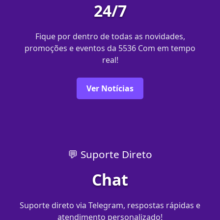
24/7
Fique por dentro de todas as novidades,
promoções e eventos da 5536 Com em tempo
real!
Ver Notícias
💬 Suporte Direto
Chat
Suporte direto via Telegram, respostas rápidas e
atendimento personalizado!