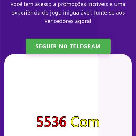
você tem acesso a promoções incríveis e uma
experiência de jogo inigualável. Junte-se aos
vencedores agora!
SEGUIR NO TELEGRAM