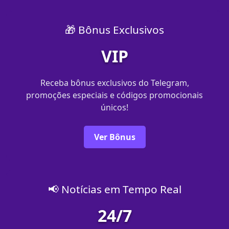
🎁 Bônus Exclusivos
VIP
Receba bônus exclusivos do Telegram,
promoções especiais e códigos promocionais
únicos!
Ver Bônus
📢 Notícias em Tempo Real
24/7