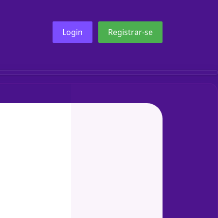
Login
Registrar-se