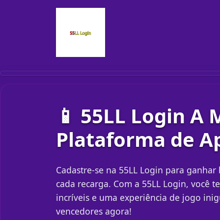
📱 55LL Login A 
Plataforma de A
Cadastre-se na 55LL Login para ganhar
cada recarga. Com a 55LL Login, você 
incríveis e uma experiência de jogo inig
vencedores agora!