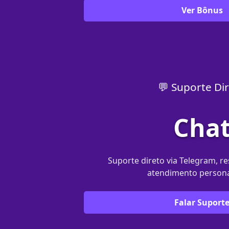
Ver Bônus
💬 Suporte Di
Cha
Suporte direto via Telegram, r
atendimento persona
Falar Suport