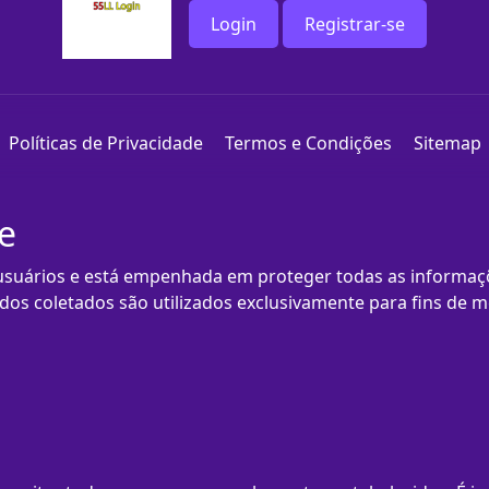
Login
Registrar-se
Políticas de Privacidade
Termos e Condições
Sitemap
de
s usuários e está empenhada em proteger todas as informaç
os coletados são utilizados exclusivamente para fins de m