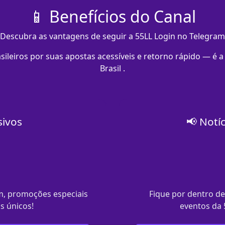
📱 Benefícios do Canal
Descubra as vantagens de seguir a 55LL Login no Telegram
asileiros por suas apostas acessíveis e retorno rápido — é a
Brasil .
sivos
📢 Notí
m, promoções especiais
Fique por dentro d
s únicos!
eventos da 