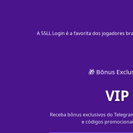
A 55LL Login é a favorita dos jogadores br
🎁 Bônus Exclu
VIP
Receba bônus exclusivos do Telegra
e códigos promocionai