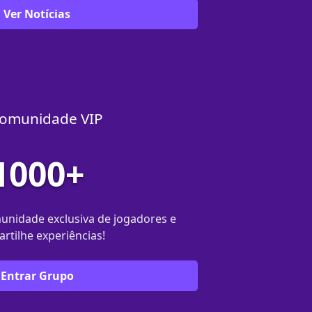
Ver Notícias
Comunidade VIP
1000+
unidade exclusiva de jogadores e
rtilhe experiências!
Entrar Grupo