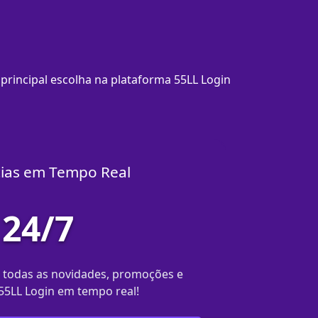
 principal escolha na plataforma 55LL Login
cias em Tempo Real
24/7
e todas as novidades, promoções e
55LL Login em tempo real!