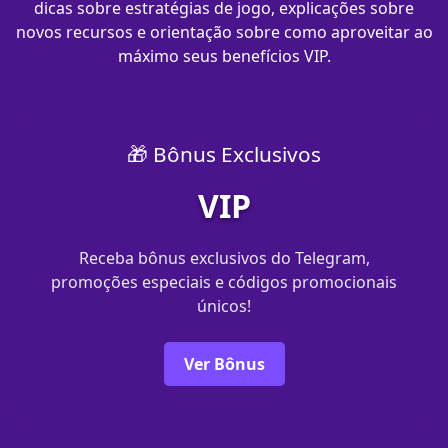
dicas sobre estratégias de jogo, explicações sobre
novos recursos e orientação sobre como aproveitar ao
máximo seus benefícios VIP.
🎁 Bônus Exclusivos
VIP
Receba bônus exclusivos do Telegram,
promoções especiais e códigos promocionais
únicos!
Ver Bônus