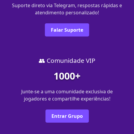
Suporte direto via Telegram, respostas rápidas e
atendimento personalizado!
Falar Suporte
👥 Comunidade VIP
1000+
Junte-se a uma comunidade exclusiva de
jogadores e compartilhe experiências!
Entrar Grupo