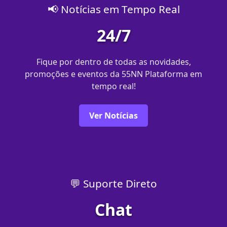
📢 Notícias em Tempo Real
24/7
Fique por dentro de todas as novidades,
promoções e eventos da 55NN Plataforma em
tempo real!
Ver Notícias
💬 Suporte Direto
Chat