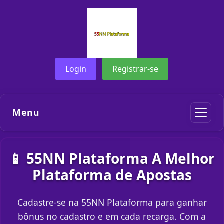
Login
Registrar-se
Menu
📱 55NN Plataforma A Melhor
Plataforma de Apostas
Cadastre-se na 55NN Plataforma para ganhar
bônus no cadastro e em cada recarga. Com a