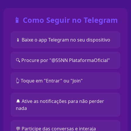
📱 Como Seguir no Telegram
📱 Baixe o app Telegram no seu dispositivo
🔍 Procure por "@55NN PlataformaOficial"
👆 Toque em "Entrar" ou "Join"
🔔 Ative as notificações para não perder
nada
💬 Participe das conversas e interaja