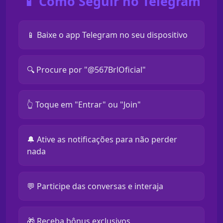
📱 Como Seguir no Telegram
📱 Baixe o app Telegram no seu dispositivo
🔍 Procure por "@567BrlOficial"
👆 Toque em "Entrar" ou "Join"
🔔 Ative as notificações para não perder
nada
💬 Participe das conversas e interaja
🎁 Receba bônus exclusivos