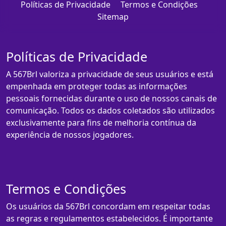
Políticas de Privacidade
Termos e Condições
Sitemap
Políticas de Privacidade
A 567Brl valoriza a privacidade de seus usuários e está
empenhada em proteger todas as informações
pessoais fornecidas durante o uso de nossos canais de
comunicação. Todos os dados coletados são utilizados
exclusivamente para fins de melhoria contínua da
experiência de nossos jogadores.
Termos e Condições
Os usuários da 567Brl concordam em respeitar todas
as regras e regulamentos estabelecidos. É importante