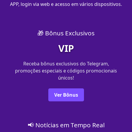
APP, login via web e acesso em vários dispositivos.
🎁 Bônus Exclusivos
VIP
Receba bônus exclusivos do Telegram,
promoções especiais e códigos promocionais
únicos!
Ver Bônus
📢 Notícias em Tempo Real