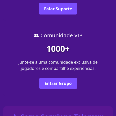
Falar Suporte
👥 Comunidade VIP
1000+
Junte-se a uma comunidade exclusiva de
jogadores e compartilhe experiências!
Entrar Grupo