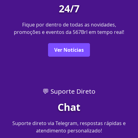
24/7
Fique por dentro de todas as novidades,
promoções e eventos da 567Brl em tempo real!
Ver Notícias
💬 Suporte Direto
Chat
Suporte direto via Telegram, respostas rápidas e
atendimento personalizado!