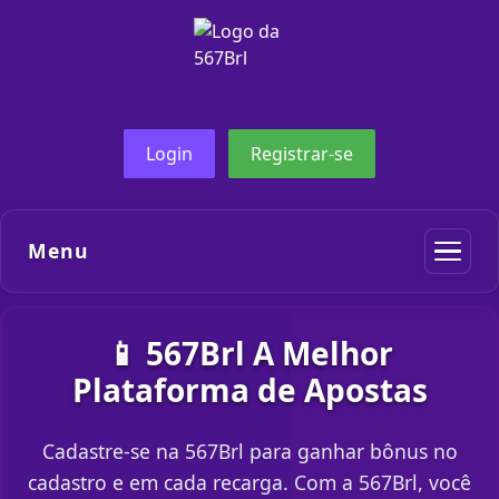
Login
Registrar-se
Menu
📱 567Brl A Melhor
Plataforma de Apostas
Cadastre-se na 567Brl para ganhar bônus no
cadastro e em cada recarga. Com a 567Brl, você