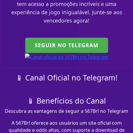
tem acesso a promoções incríveis e uma
experiência de jogo inigualável. Junte-se aos
vencedores agora!
SEGUIR NO TELEGRAM
📱 Canal Oficial no Telegram!
📱 Benefícios do Canal
Descubra as vantagens de seguir a 567Brl no Telegram
A 567Brl oferece aos usuários um site oficial com
qualidade e odds altas, com suporte a download de