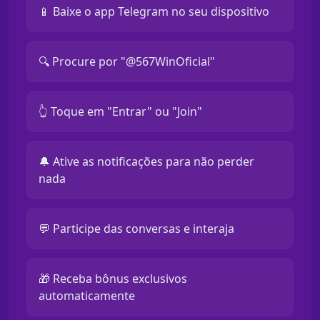
📱 Baixe o app Telegram no seu dispositivo
🔍 Procure por "@567WinOficial"
👆 Toque em "Entrar" ou "Join"
🔔 Ative as notificações para não perder
nada
💬 Participe das conversas e interaja
🎁 Receba bônus exclusivos
automaticamente