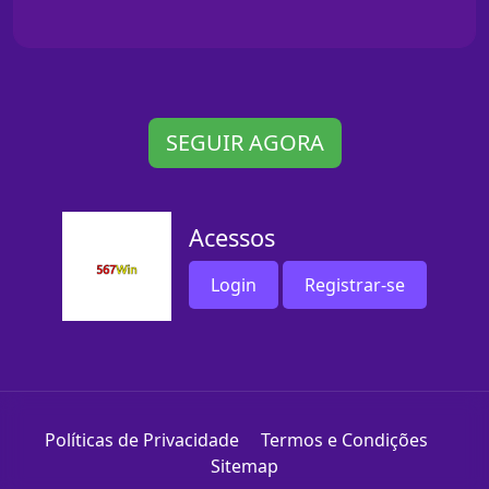
SEGUIR AGORA
Acessos
Login
Registrar-se
Políticas de Privacidade
Termos e Condições
Sitemap