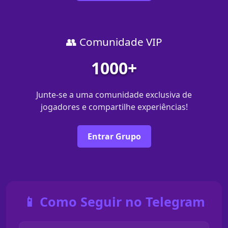
👥 Comunidade VIP
1000+
Junte-se a uma comunidade exclusiva de
jogadores e compartilhe experiências!
Entrar Grupo
📱 Como Seguir no Telegram