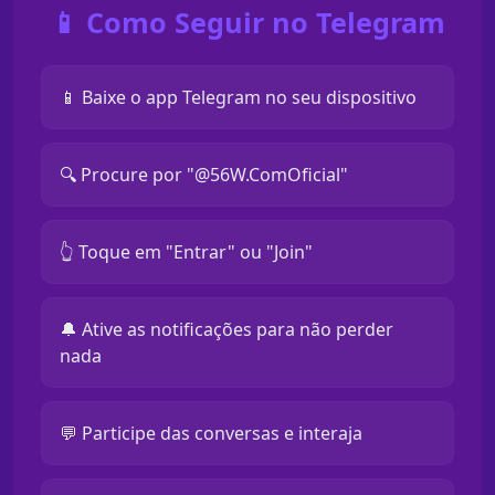
📱 Como Seguir no Telegram
📱 Baixe o app Telegram no seu dispositivo
🔍 Procure por "@56W.ComOficial"
👆 Toque em "Entrar" ou "Join"
🔔 Ative as notificações para não perder
nada
💬 Participe das conversas e interaja