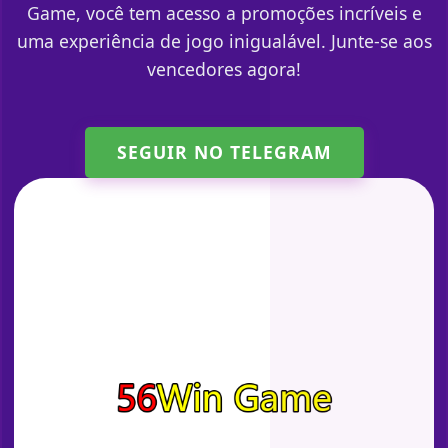
Game, você tem acesso a promoções incríveis e
uma experiência de jogo inigualável. Junte-se aos
vencedores agora!
SEGUIR NO TELEGRAM