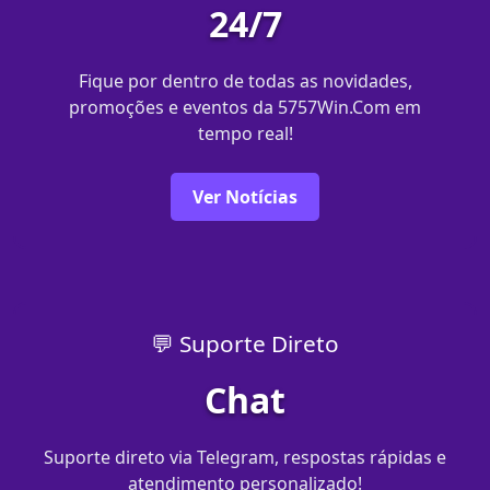
24/7
Fique por dentro de todas as novidades,
promoções e eventos da 5757Win.Com em
tempo real!
Ver Notícias
💬 Suporte Direto
Chat
Suporte direto via Telegram, respostas rápidas e
atendimento personalizado!