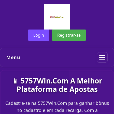
Login
Registrar-se
Menu
📱 5757Win.Com A Melhor
Plataforma de Apostas
Cadastre-se na 5757Win.Com para ganhar bônus
no cadastro e em cada recarga. Com a