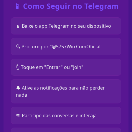
📱 Como Seguir no Telegram
📱 Baixe o app Telegram no seu dispositivo
🔍 Procure por "@5757Win.ComOficial"
👆 Toque em "Entrar" ou "Join"
🔔 Ative as notificações para não perder
nada
💬 Participe das conversas e interaja