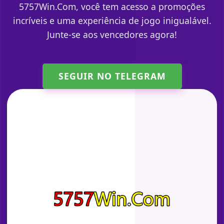
5757Win.Com, você tem acesso a promoções
incríveis e uma experiência de jogo inigualável.
Junte-se aos vencedores agora!
SEGUIR NO TELEGRAM