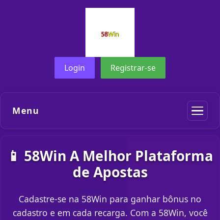
Login
Registrar-se
Menu
📱 58Win A Melhor Plataforma
de Apostas
Cadastre-se na 58Win para ganhar bônus no
cadastro e em cada recarga. Com a 58Win, você