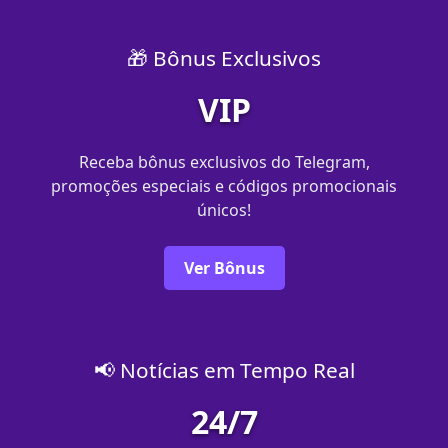
🎁 Bônus Exclusivos
VIP
Receba bônus exclusivos do Telegram,
promoções especiais e códigos promocionais
únicos!
Ver Bônus
📢 Notícias em Tempo Real
24/7