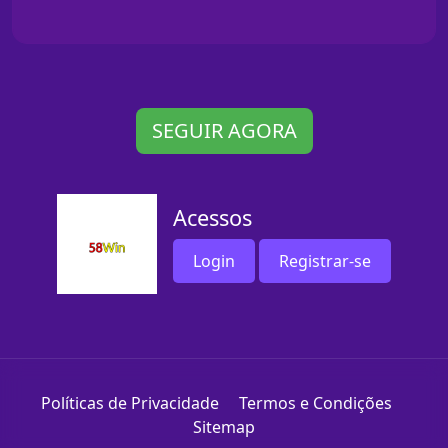
SEGUIR AGORA
Acessos
Login
Registrar-se
Políticas de Privacidade
Termos e Condições
Sitemap