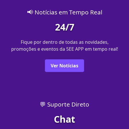
📢 Notícias em Tempo Real
24/7
Fique por dentro de todas as novidades,
promoções e eventos da 5EE APP em tempo real!
Ver Notícias
💬 Suporte Direto
Chat