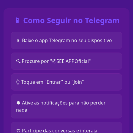
📱 Como Seguir no Telegram
📱 Baixe o app Telegram no seu dispositivo
🔍 Procure por "@5EE APPOficial"
👆 Toque em "Entrar" ou "Join"
🔔 Ative as notificações para não perder
nada
💬 Participe das conversas e interaja