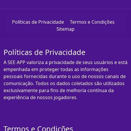
Políticas de Privacidade
Termos e Condições
Sitemap
Políticas de Privacidade
A 5EE APP valoriza a privacidade de seus usuários e está
empenhada em proteger todas as informações
pessoais fornecidas durante o uso de nossos canais de
comunicação. Todos os dados coletados são utilizados
exclusivamente para fins de melhoria contínua da
experiência de nossos jogadores.
Termos e Condições