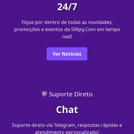
24/7
Fique por dentro de todas as novidades,
promoções e eventos da 5Wpg.Com em tempo
real!
Ver Notícias
💬 Suporte Direto
Chat
Suporte direto via Telegram, respostas rápidas e
atendimento personalizado!