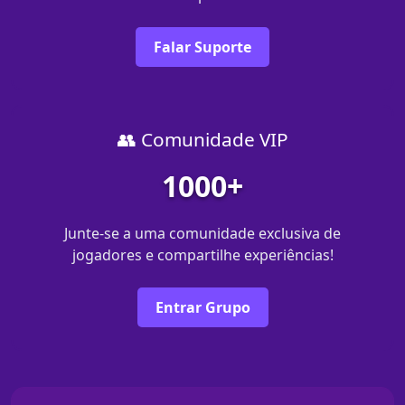
Falar Suporte
👥 Comunidade VIP
1000+
Junte-se a uma comunidade exclusiva de
jogadores e compartilhe experiências!
Entrar Grupo