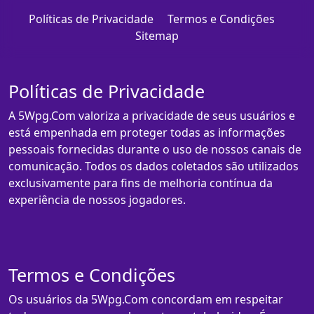
Políticas de Privacidade
Termos e Condições
Sitemap
Políticas de Privacidade
A 5Wpg.Com valoriza a privacidade de seus usuários e
está empenhada em proteger todas as informações
pessoais fornecidas durante o uso de nossos canais de
comunicação. Todos os dados coletados são utilizados
exclusivamente para fins de melhoria contínua da
experiência de nossos jogadores.
Termos e Condições
Os usuários da 5Wpg.Com concordam em respeitar