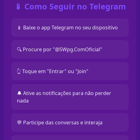
📱 Como Seguir no Telegram
📱 Baixe o app Telegram no seu dispositivo
🔍 Procure por "@5Wpg.ComOficial"
👆 Toque em "Entrar" ou "Join"
🔔 Ative as notificações para não perder
nada
💬 Participe das conversas e interaja