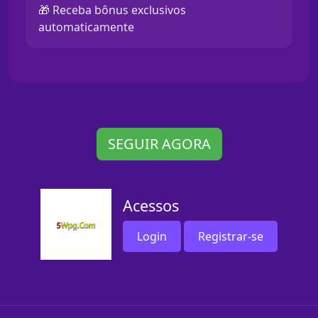
🎁 Receba bônus exclusivos
automaticamente
SEGUIR AGORA
Acessos
Login
Registrar-se