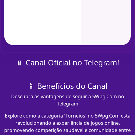
📱 Canal Oficial no Telegram!
📱 Benefícios do Canal
Descubra as vantagens de seguir a 5Wpg.Com no
Telegram
Explore como a categoria 'Torneios' no 5Wpg.Com está
revolucionando a experiência de jogos online,
promovendo competição saudável e comunidade entre