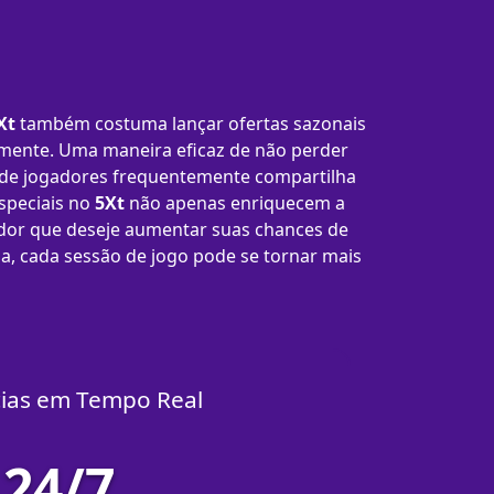
Xt
também costuma lançar ofertas sazonais
rmente. Uma maneira eficaz de não perder
de de jogadores frequentemente compartilha
especiais no
5Xt
não apenas enriquecem a
dor que deseje aumentar suas chances de
a, cada sessão de jogo pode se tornar mais
cias em Tempo Real
24/7