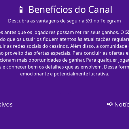
📱 Benefícios do Canal
Descubra as vantagens de seguir a 5Xt no Telegram
dos antes que os jogadores possam retirar seus ganhos. O
5
do que os usuários fiquem atentos às atualizações regula
guir as redes sociais do cassinos. Além disso, a comunida
proveito das ofertas especiais. Para concluir, as ofertas 
cionam mais oportunidades de ganhar. Para qualquer joga
es e conhecer bem os detalhes que as envolvem. Dessa form
emocionante e potencialmente lucrativa.
sivos
📢 Notí