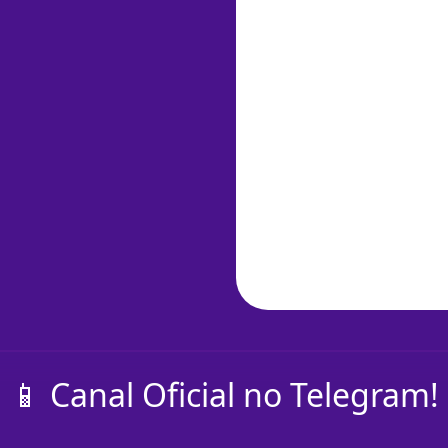
📱 Canal Oficial no Telegram!