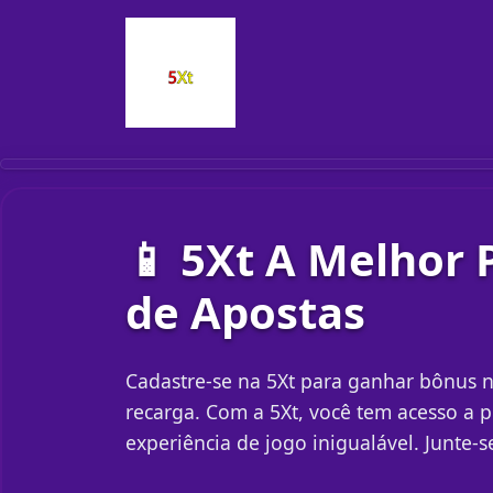
📱 5Xt A Melhor 
de Apostas
Cadastre-se na 5Xt para ganhar bônus 
recarga. Com a 5Xt, você tem acesso a 
experiência de jogo inigualável. Junte-