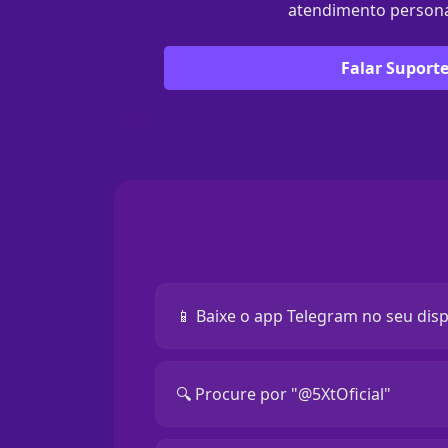
atendimento persona
Falar Suport
📱 Baixe o app Telegram no seu disp
🔍 Procure por "@5XtOficial"