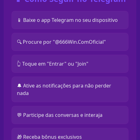
📱 Baixe o app Telegram no seu dispositivo
🔍 Procure por "@666Win.ComOficial"
👆 Toque em "Entrar" ou "Join"
🔔 Ative as notificações para não perder
nada
💬 Participe das conversas e interaja
🎁 Receba bônus exclusivos