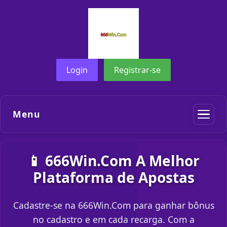
Login
Registrar-se
Menu
📱 666Win.Com A Melhor
Plataforma de Apostas
Cadastre-se na 666Win.Com para ganhar bônus
no cadastro e em cada recarga. Com a