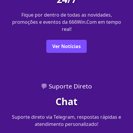
Fique por dentro de todas as novidades,
promoções e eventos da 666Win.Com em tempo
real!
Ver Notícias
💬 Suporte Direto
Chat
Suporte direto via Telegram, respostas rápidas e
atendimento personalizado!