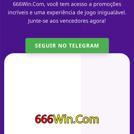
666Win.Com, você tem acesso a promoções
incríveis e uma experiência de jogo inigualável.
Junte-se aos vencedores agora!
SEGUIR NO TELEGRAM