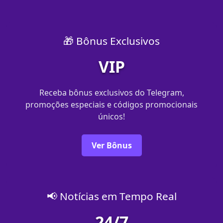
🎁 Bônus Exclusivos
VIP
Receba bônus exclusivos do Telegram,
promoções especiais e códigos promocionais
únicos!
Ver Bônus
📢 Notícias em Tempo Real
24/7