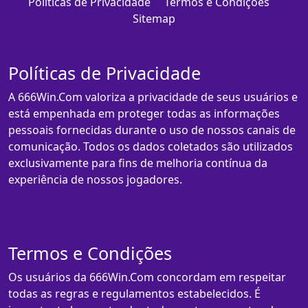
Políticas de Privacidade
Termos e Condições
Sitemap
Políticas de Privacidade
A 666Win.Com valoriza a privacidade de seus usuários e
está empenhada em proteger todas as informações
pessoais fornecidas durante o uso de nossos canais de
comunicação. Todos os dados coletados são utilizados
exclusivamente para fins de melhoria contínua da
experiência de nossos jogadores.
Termos e Condições
Os usuários da 666Win.Com concordam em respeitar
todas as regras e regulamentos estabelecidos. É