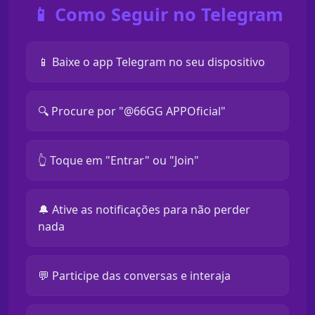
📱 Como Seguir no Telegram
📱 Baixe o app Telegram no seu dispositivo
🔍 Procure por "@66GG APPOficial"
👆 Toque em "Entrar" ou "Join"
🔔 Ative as notificações para não perder
nada
💬 Participe das conversas e interaja