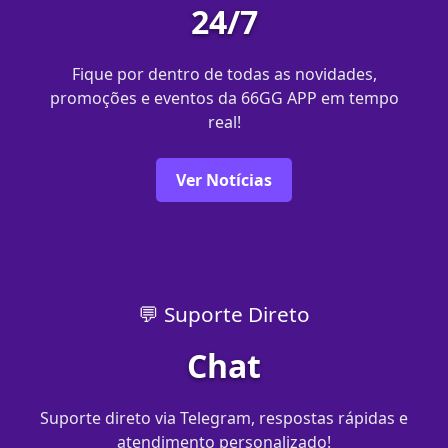
24/7
Fique por dentro de todas as novidades,
promoções e eventos da 66GG APP em tempo
real!
Ver Notícias
💬 Suporte Direto
Chat
Suporte direto via Telegram, respostas rápidas e
atendimento personalizado!