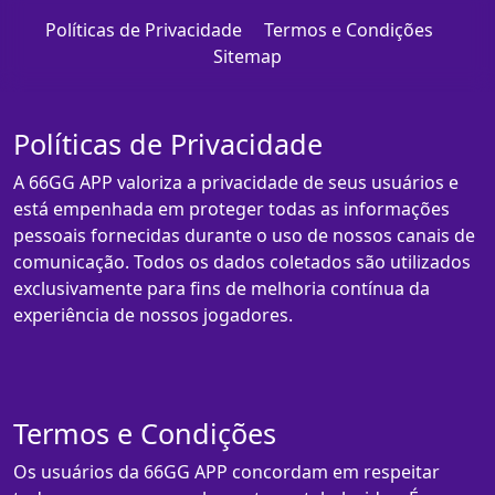
Políticas de Privacidade
Termos e Condições
Sitemap
Políticas de Privacidade
A 66GG APP valoriza a privacidade de seus usuários e
está empenhada em proteger todas as informações
pessoais fornecidas durante o uso de nossos canais de
comunicação. Todos os dados coletados são utilizados
exclusivamente para fins de melhoria contínua da
experiência de nossos jogadores.
Termos e Condições
Os usuários da 66GG APP concordam em respeitar