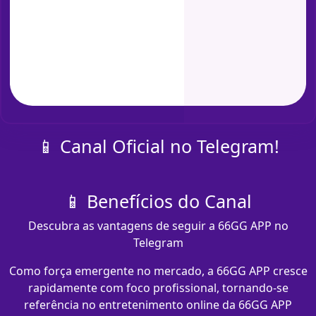
📱 Canal Oficial no Telegram!
📱 Benefícios do Canal
Descubra as vantagens de seguir a 66GG APP no
Telegram
Como força emergente no mercado, a 66GG APP cresce
rapidamente com foco profissional, tornando-se
referência no entretenimento online da 66GG APP