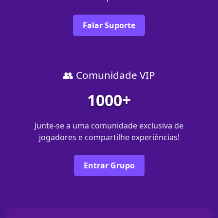
Falar Suporte
👥 Comunidade VIP
1000+
Junte-se a uma comunidade exclusiva de
jogadores e compartilhe experiências!
Entrar Grupo