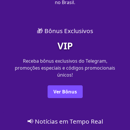
no Brasil.
🎁 Bônus Exclusivos
VIP
Receba bônus exclusivos do Telegram,
promoções especiais e códigos promocionais
únicos!
Ver Bônus
📢 Notícias em Tempo Real