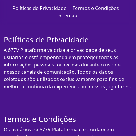
Políticas de Privacidade
Termos e Condições
Sitemap
Políticas de Privacidade
A 677V Plataforma valoriza a privacidade de seus
usuários e está empenhada em proteger todas as
informações pessoais fornecidas durante o uso de
nossos canais de comunicação. Todos os dados
coletados são utilizados exclusivamente para fins de
melhoria contínua da experiência de nossos jogadores.
Termos e Condições
Os usuários da 677V Plataforma concordam em