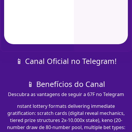
📱 Canal Oficial no Telegram!
📱 Benefícios do Canal
Descubra as vantagens de seguir a 67F no Telegram
nstant lottery formats delivering immediate
gratification: scratch cards (digital reveal mechanics,
tiered prize structures 2x-10.000x stake), keno (20-
number draw de 80-number pool, multiple bet types: