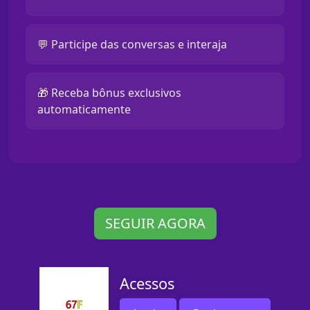
💬 Participe das conversas e interaja
🎁 Receba bônus exclusivos
automaticamente
SEGUIR AGORA
Acessos