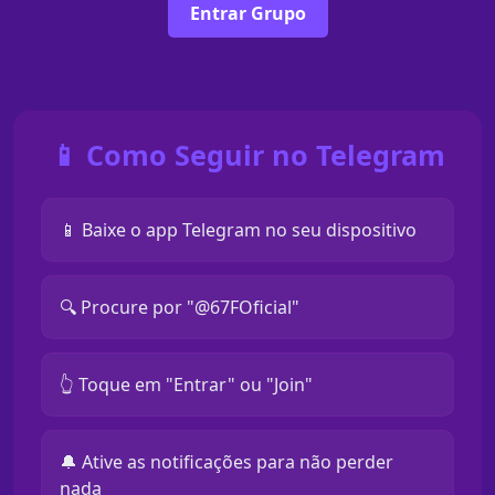
Entrar Grupo
📱 Como Seguir no Telegram
📱 Baixe o app Telegram no seu dispositivo
🔍 Procure por "@67FOficial"
👆 Toque em "Entrar" ou "Join"
🔔 Ative as notificações para não perder
nada