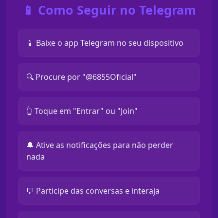
📱 Como Seguir no Telegram
📱 Baixe o app Telegram no seu dispositivo
🔍 Procure por "@6855Oficial"
👆 Toque em "Entrar" ou "Join"
🔔 Ative as notificações para não perder
nada
💬 Participe das conversas e interaja