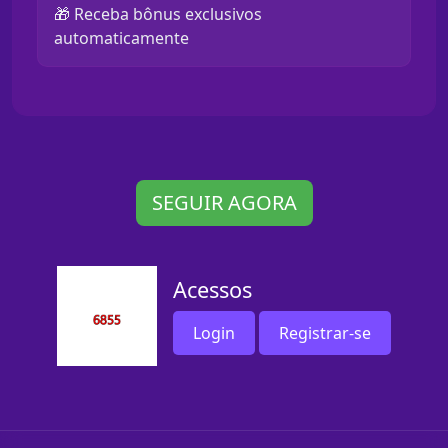
🎁 Receba bônus exclusivos
automaticamente
SEGUIR AGORA
Acessos
Login
Registrar-se