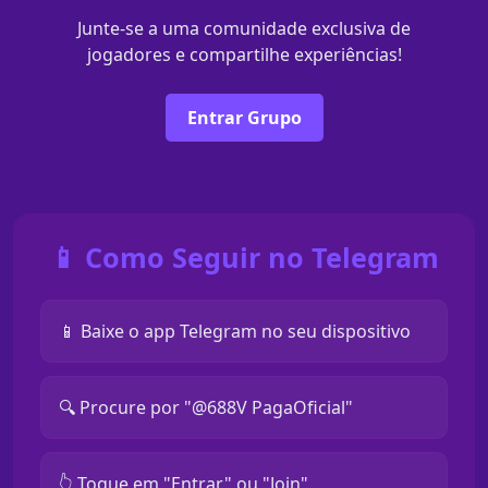
Junte-se a uma comunidade exclusiva de
jogadores e compartilhe experiências!
Entrar Grupo
📱 Como Seguir no Telegram
📱 Baixe o app Telegram no seu dispositivo
🔍 Procure por "@688V PagaOficial"
👆 Toque em "Entrar" ou "Join"