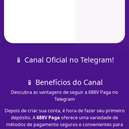
📱 Canal Oficial no Telegram!
📱 Benefícios do Canal
Descubra as vantagens de seguir a 688V Paga no
Telegram
Depois de criar sua conta, é hora de fazer seu primeiro
depósito. A
688V Paga
oferece uma variedade de
métodos de pagamento seguros e convenientes para