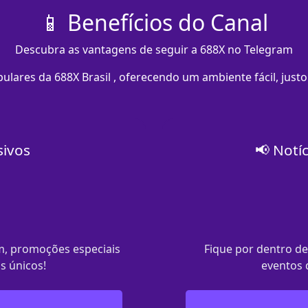
📱 Benefícios do Canal
Descubra as vantagens de seguir a 688X no Telegram
ares da 688X Brasil , oferecendo um ambiente fácil, justo
sivos
📢 Notí
m, promoções especiais
Fique por dentro d
s únicos!
eventos 