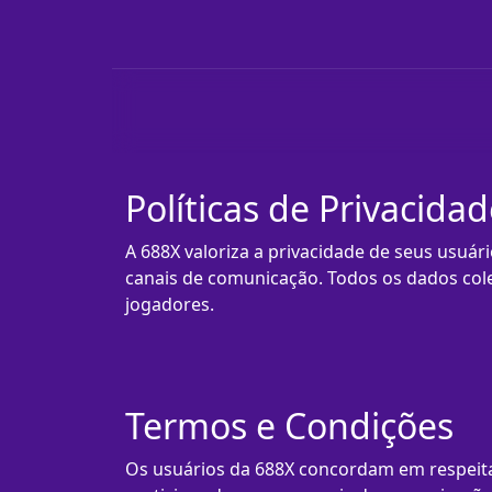
Políticas de Privacida
A 688X valoriza a privacidade de seus usuá
canais de comunicação. Todos os dados cole
jogadores.
Termos e Condições
Os usuários da 688X concordam em respeitar