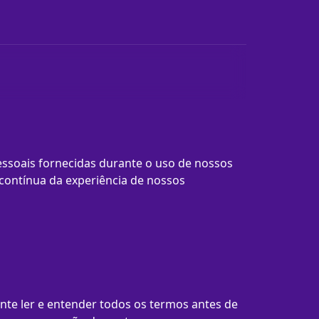
essoais fornecidas durante o uso de nossos
 contínua da experiência de nossos
nte ler e entender todos os termos antes de