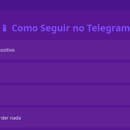
📱 Como Seguir no Telegram
ositivo
erder nada