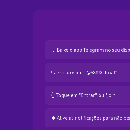
📱 Baixe o app Telegram no seu disp
🔍 Procure por "@688XOficial"
👆 Toque em "Entrar" ou "Join"
🔔 Ative as notificações para não p