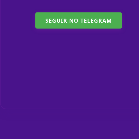
SEGUIR NO TELEGRAM