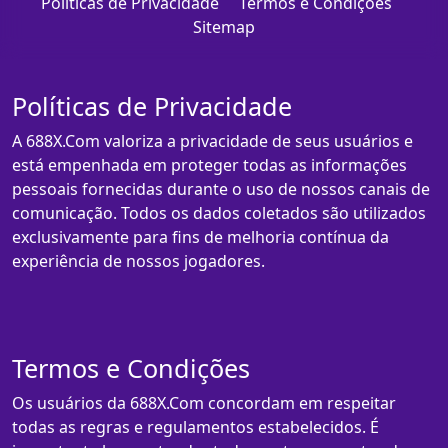
Políticas de Privacidade
Termos e Condições
Sitemap
Políticas de Privacidade
A 688X.Com valoriza a privacidade de seus usuários e
está empenhada em proteger todas as informações
pessoais fornecidas durante o uso de nossos canais de
comunicação. Todos os dados coletados são utilizados
exclusivamente para fins de melhoria contínua da
experiência de nossos jogadores.
Termos e Condições
Os usuários da 688X.Com concordam em respeitar
todas as regras e regulamentos estabelecidos. É