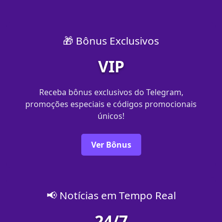
🎁 Bônus Exclusivos
VIP
Receba bônus exclusivos do Telegram,
promoções especiais e códigos promocionais
únicos!
Ver Bônus
📢 Notícias em Tempo Real
24/7