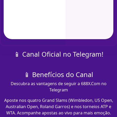
📱 Canal Oficial no Telegram!
📱 Benefícios do Canal
Descubra as vantagens de seguir a 688X.Com no
Telegram
Aposte nos quatro Grand Slams (Wimbledon, US Open,
Australian Open, Roland Garros) e nos torneios ATP e
WTA. Acompanhe apostas ao vivo para mais emoção.