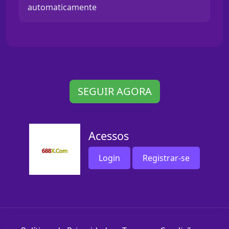
automaticamente
SEGUIR AGORA
Acessos
Login
Registrar-se