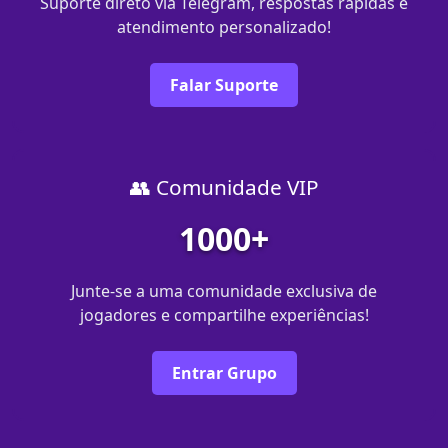
Suporte direto via Telegram, respostas rápidas e
atendimento personalizado!
Falar Suporte
👥 Comunidade VIP
1000+
Junte-se a uma comunidade exclusiva de
jogadores e compartilhe experiências!
Entrar Grupo