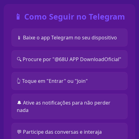
📱 Como Seguir no Telegram
📱 Baixe o app Telegram no seu dispositivo
🔍 Procure por "@68U APP DownloadOficial"
👆 Toque em "Entrar" ou "Join"
🔔 Ative as notificações para não perder
nada
💬 Participe das conversas e interaja