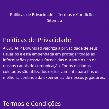
Políticas de Privacidade
Termos e Condições
Sitemap
Políticas de Privacidade
A 68U APP Download valoriza a privacidade de seus
usuários e está empenhada em proteger todas as
informações pessoais fornecidas durante o uso de
nossos canais de comunicação. Todos os dados
coletados são utilizados exclusivamente para fins de
melhoria contínua da experiência de nossos jogadores.
Termos e Condições