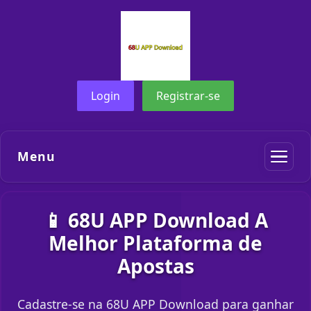
Login
Registrar-se
Menu
📱 68U APP Download A
Melhor Plataforma de
Apostas
Cadastre-se na 68U APP Download para ganhar