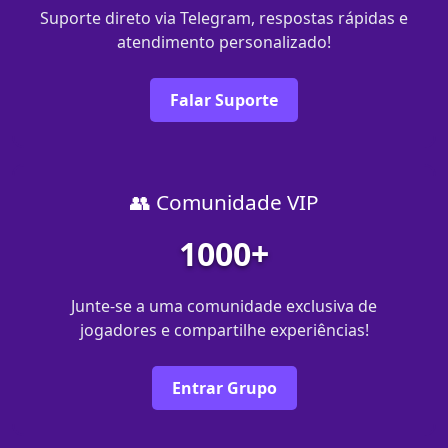
Suporte direto via Telegram, respostas rápidas e
atendimento personalizado!
Falar Suporte
👥 Comunidade VIP
1000+
Junte-se a uma comunidade exclusiva de
jogadores e compartilhe experiências!
Entrar Grupo