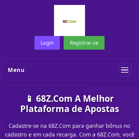
Login
Registrar-se
Menu
📱 68Z.Com A Melhor
Plataforma de Apostas
Cadastre-se na 68Z.Com para ganhar bônus no
cadastro e em cada recarga. Com a 68Z.Com, você