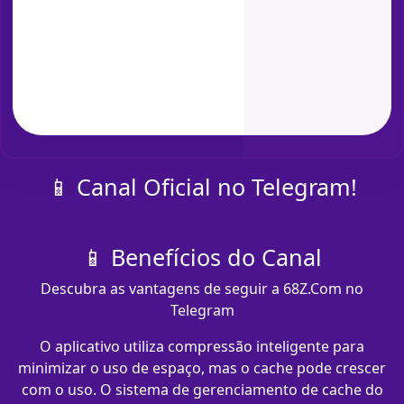
📱 Canal Oficial no Telegram!
📱 Benefícios do Canal
Descubra as vantagens de seguir a 68Z.Com no
Telegram
O aplicativo utiliza compressão inteligente para
minimizar o uso de espaço, mas o cache pode crescer
com o uso. O sistema de gerenciamento de cache do