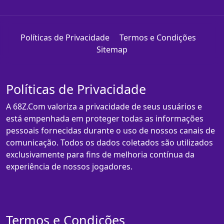
Políticas de Privacidade
Termos e Condições
Sitemap
Políticas de Privacidade
A 68Z.Com valoriza a privacidade de seus usuários e
está empenhada em proteger todas as informações
pessoais fornecidas durante o uso de nossos canais de
comunicação. Todos os dados coletados são utilizados
exclusivamente para fins de melhoria contínua da
experiência de nossos jogadores.
Termos e Condições