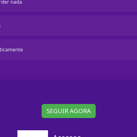
erder nada
a
aticamente
SEGUIR AGORA