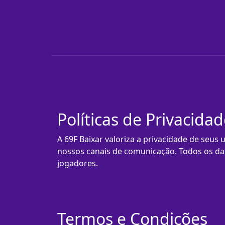
Políticas de Privacida
A 69F Baixar valoriza a privacidade de seu
nossos canais de comunicação. Todos os dad
jogadores.
Termos e Condições