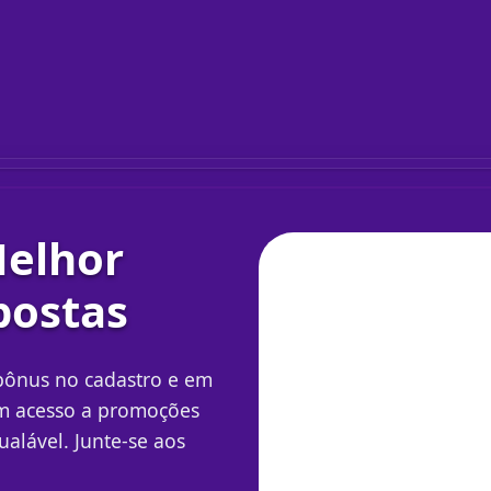
Melhor
postas
 bônus no cadastro e em
em acesso a promoções
ualável. Junte-se aos