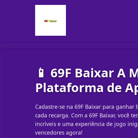
📱 69F Baixar A 
Plataforma de A
Cadastre-se na 69F Baixar para ganhar
cada recarga. Com a 69F Baixar, você t
incríveis e uma experiência de jogo inig
vencedores agora!