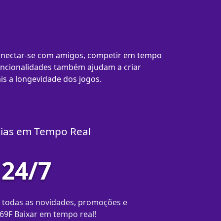
conectar-se com amigos, competir em tempo
funcionalidades também ajudam a criar
s a longevidade dos jogos.
cias em Tempo Real
24/7
e todas as novidades, promoções e
69F Baixar em tempo real!