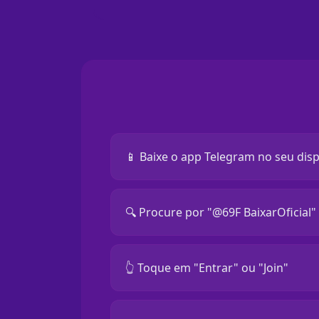
📱 Baixe o app Telegram no seu disp
🔍 Procure por "@69F BaixarOficial"
👆 Toque em "Entrar" ou "Join"