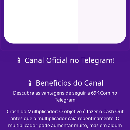
📱 Canal Oficial no Telegram!
📱 Benefícios do Canal
Descubra as vantagens de seguir a 69K.Com no
Telegram
Crash do Multiplicador: O objetivo é fazer o Cash Out
antes que o multiplicador caia repentinamente. O
multiplicador pode aumentar muito, mas em algum