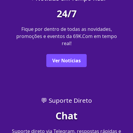
24/7
Fique por dentro de todas as novidades,
promoções e eventos da 69K.Com em tempo
real!
Ver Notícias
💬 Suporte Direto
Chat
Suporte direto via Telegram, respostas rápidas e