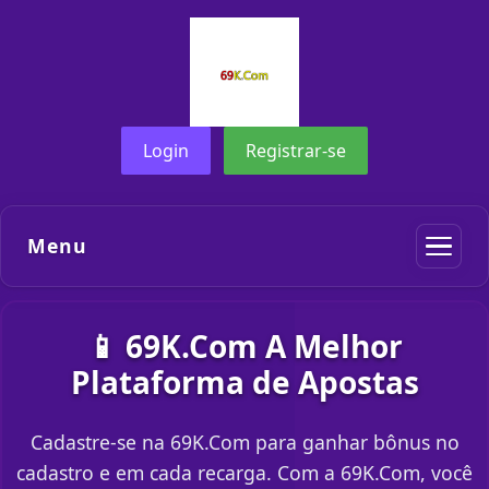
Login
Registrar-se
Menu
📱 69K.Com A Melhor
Plataforma de Apostas
Cadastre-se na 69K.Com para ganhar bônus no
cadastro e em cada recarga. Com a 69K.Com, você