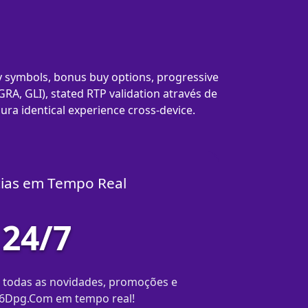
ky symbols, bonus buy options, progressive
RA, GLI), stated RTP validation através de
ra identical experience cross-device.
cias em Tempo Real
24/7
e todas as novidades, promoções e
 6Dpg.Com em tempo real!