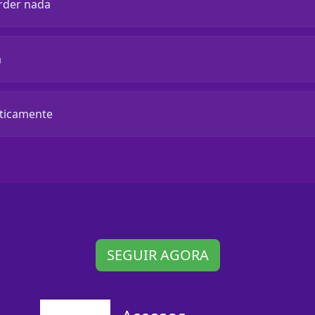
erder nada
a
aticamente
SEGUIR AGORA