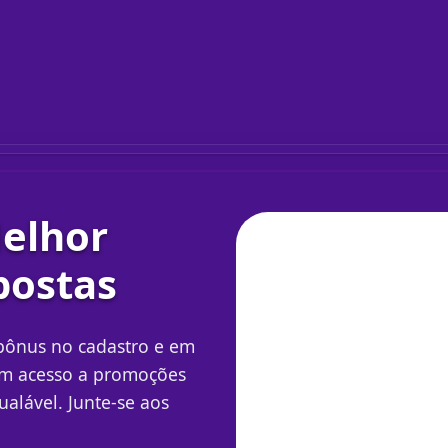
elhor
postas
bônus no cadastro e em
em acesso a promoções
ualável. Junte-se aos