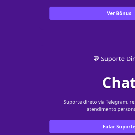
Ver Bônus
💬 Suporte Di
Cha
Suporte direto via Telegram, r
atendimento persona
Falar Suport