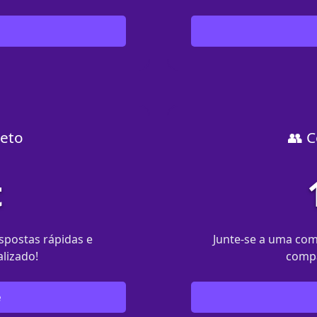
reto
👥 
t
espostas rápidas e
Junte-se a uma com
lizado!
compa
e