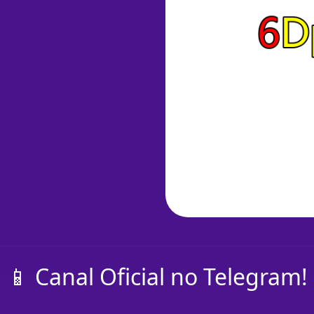
📱 Canal Oficial no Telegram!