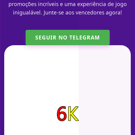
promoções incríveis e uma experiência de jogo
inigualável. Junte-se aos vencedores agora!
SEGUIR NO TELEGRAM