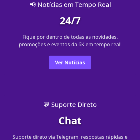
📢 Notícias em Tempo Real
24/7
Fique por dentro de todas as novidades,
promoções e eventos da 6K em tempo real!
Ver Notícias
💬 Suporte Direto
Chat
Suporte direto via Telegram, respostas rápidas e