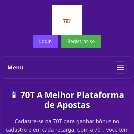
Login
Registrar-se
Menu
📱 70T A Melhor Plataforma
de Apostas
Cadastre-se na 70T para ganhar bônus no
cadastro e em cada recarga. Com a 70T, você tem