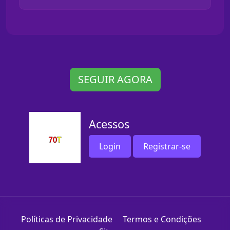
SEGUIR AGORA
Acessos
Login
Registrar-se
Políticas de Privacidade
Termos e Condições