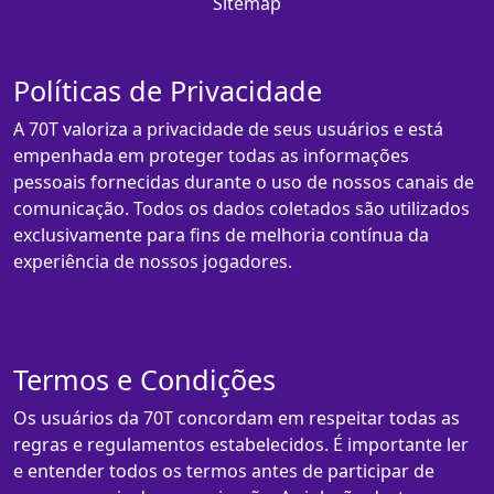
Sitemap
Políticas de Privacidade
A 70T valoriza a privacidade de seus usuários e está
empenhada em proteger todas as informações
pessoais fornecidas durante o uso de nossos canais de
comunicação. Todos os dados coletados são utilizados
exclusivamente para fins de melhoria contínua da
experiência de nossos jogadores.
Termos e Condições
Os usuários da 70T concordam em respeitar todas as
regras e regulamentos estabelecidos. É importante ler
e entender todos os termos antes de participar de