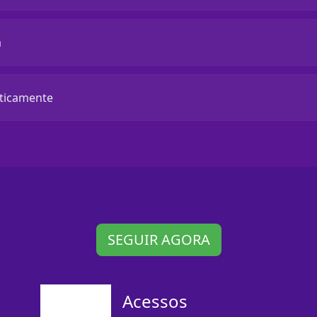
a
aticamente
SEGUIR AGORA
Acessos