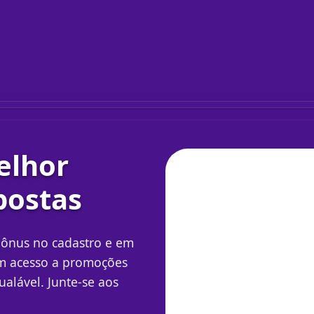
elhor
postas
bônus no cadastro e em
em acesso a promoções
ualável. Junte-se aos