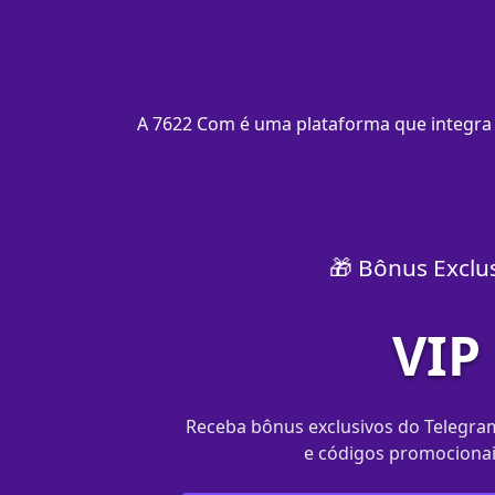
A 7622 Com é uma plataforma que integra d
🎁 Bônus Exclu
VIP
Receba bônus exclusivos do Telegra
e códigos promocionai