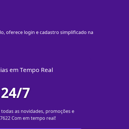
, oferece login e cadastro simplificado na
cias em Tempo Real
24/7
e todas as novidades, promoções e
 7622 Com em tempo real!