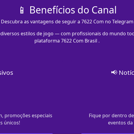
📱 Benefícios do Canal
Descubra as vantagens de seguir a 7622 Com no Telegram
iversos estilos de jogo — com profissionais do mundo todo
plataforma 7622 Com Brasil .
sivos
📢 Notí
m, promoções especiais
Fique por dentro d
s únicos!
eventos da