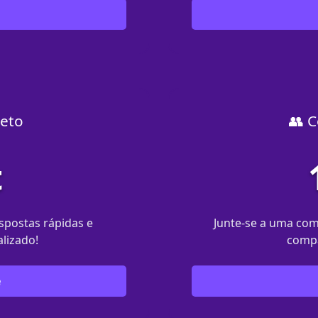
reto
👥 
t
espostas rápidas e
Junte-se a uma com
lizado!
compa
e