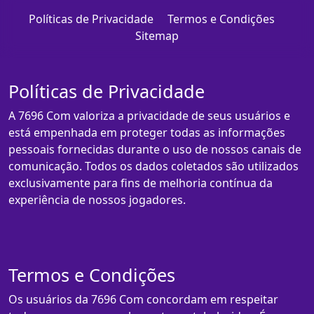
Políticas de Privacidade
Termos e Condições
Sitemap
Políticas de Privacidade
A 7696 Com valoriza a privacidade de seus usuários e
está empenhada em proteger todas as informações
pessoais fornecidas durante o uso de nossos canais de
comunicação. Todos os dados coletados são utilizados
exclusivamente para fins de melhoria contínua da
experiência de nossos jogadores.
Termos e Condições
Os usuários da 7696 Com concordam em respeitar