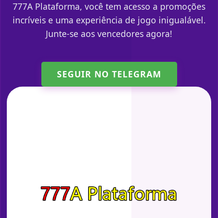
777A Plataforma, você tem acesso a promoções
incríveis e uma experiência de jogo inigualável.
Junte-se aos vencedores agora!
SEGUIR NO TELEGRAM