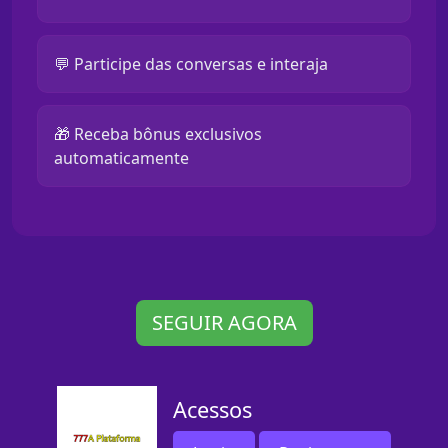
💬 Participe das conversas e interaja
🎁 Receba bônus exclusivos
automaticamente
SEGUIR AGORA
Acessos