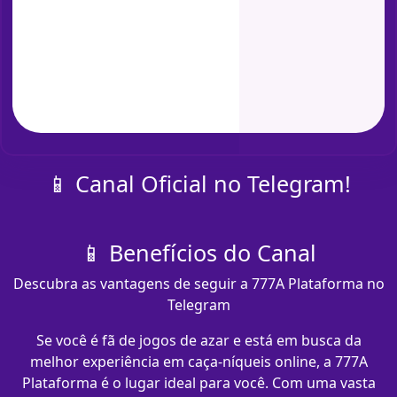
📱 Canal Oficial no Telegram!
📱 Benefícios do Canal
Descubra as vantagens de seguir a 777A Plataforma no
Telegram
Se você é fã de jogos de azar e está em busca da
melhor experiência em caça-níqueis online, a 777A
Plataforma é o lugar ideal para você. Com uma vasta