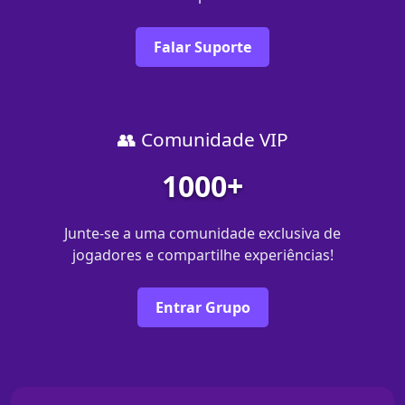
Falar Suporte
👥 Comunidade VIP
1000+
Junte-se a uma comunidade exclusiva de
jogadores e compartilhe experiências!
Entrar Grupo